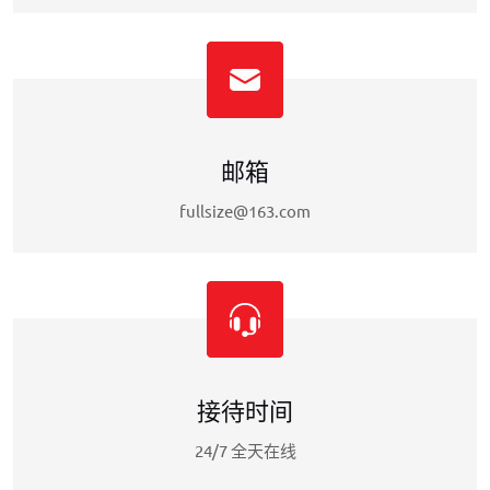
邮箱
fullsize@163.com
接待时间
24/7 全天在线