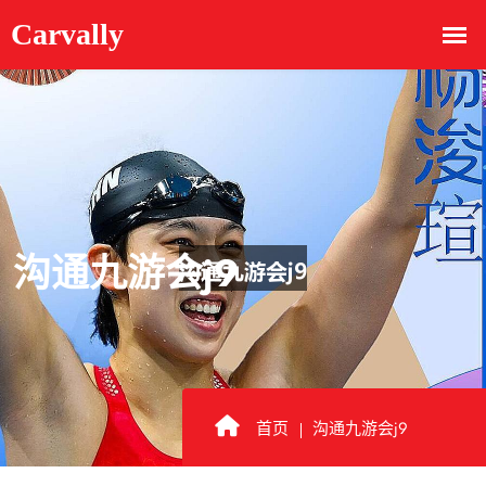
沟通九游会j9
首页
沟通九游会j9