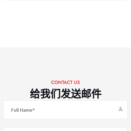
CONTACT US
给我们发送邮件