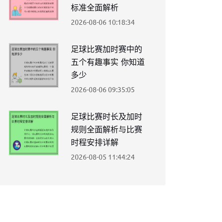
标准全面解析
2026-08-06 10:18:34
足球比赛加时赛中的
五个有趣事实 你知道
多少
2026-08-06 09:35:05
足球比赛时长及加时
规则全面解析与比赛
时程安排详解
2026-08-05 11:44:24