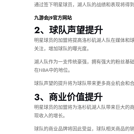
通过签下明星球员，湖人队的战绩和表现将得
九游会j9官方网站
2、球队声望提升
明星球员的加盟将提高洛杉矶湖人队在媒体和
关注，增加球队的曝光度。
湖人队作为一支传统豪强，拥有强大的粉丝基
在NBA中的地位。
球队声望的提升将为球队带来更多商业机会和合
3、商业价值提升
明星球员的加盟将为洛杉矶湖人队带来巨大的
现收入的增长。
球队的商业品牌将因此受益，球队相关商品的