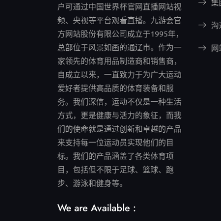
集
户可通过中国世界杯官网直播网站视
频、央视等平台观看直播。九游会官
沟
方网站股份有限公司成立于1995年，
总部位于风景如画的通辽市。作为一
网
家领先的体育用品制造商和销售商，
自成立以来，一直致力于为广大运动
爱好者提供高品质的体育装备和服
务。我们深信，运动不仅是一种生活
方式，更是健康与活力的象征，而我
们的使命就是通过创新和卓越的产品
来支持每一位运动员实现他们的目
标。我们的产品涵盖了各类体育项
目，包括但不限于足球、篮球、跑
步、游泳和健身等。
We are Available :