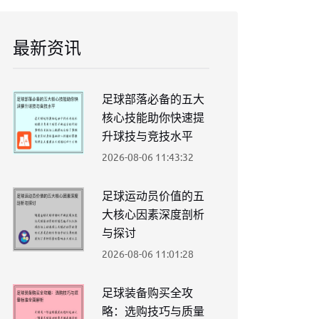
最新资讯
足球部落必备的五大
核心技能助你快速提
升球技与竞技水平
2026-08-06 11:43:32
足球运动员价值的五
大核心因素深度剖析
与探讨
2026-08-06 11:01:28
足球装备购买全攻
略：选购技巧与质量