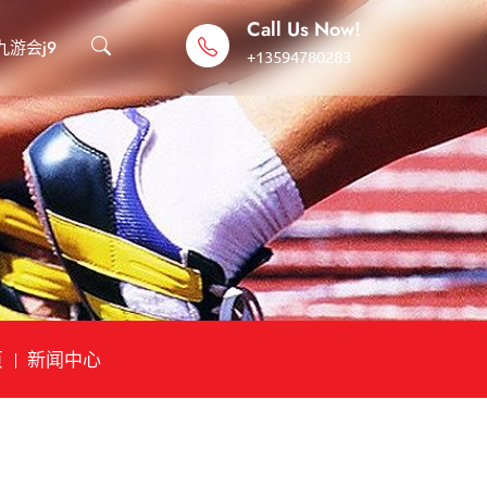
Call Us Now!
九游会j9
+13594780283
页
新闻中心