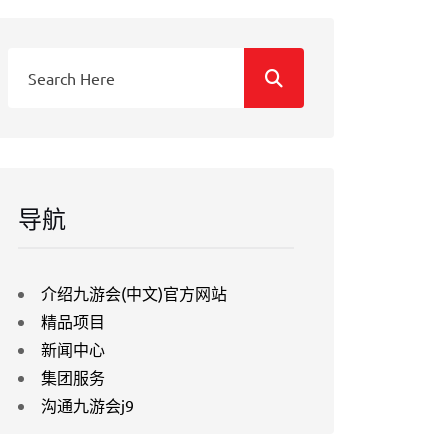
导航
介绍九游会(中文)官方网站
精品项目
新闻中心
集团服务
沟通九游会j9