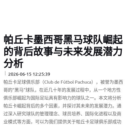
帕丘卡墨西哥黑马球队崛起
的背后故事与未来发展潜力
分析
2026-06-15 12:25:39
帕丘卡足球俱乐部（Club de Fútbol Pachuca），被誉为墨西
哥的“黑马”球队，在近几十年的发展过程中，从一个地方性
俱乐部崛起为国际足坛具有影响力的球队之一。本文将分析
帕丘卡崛起背后的多个因素，并探讨其未来的发展潜力。通
过深入研究球队的管理理念、球员培养、国际化进程以及商
业模式等方面，可以为我们提供关于帕丘卡足球俱乐部成功