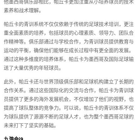
他墨西哥俱乐部相比，帕丘卡更加注重从小培养球员的技术
素养和战术理解。
帕丘卡的青训系统不仅仅依赖于传统的足球技术培训，更注
重全面素质的培养，包括球员的心理素质、领导力、团队合
作精神等。俱乐部通过与学校合作，为青训球员提供教育与
运动的平衡，确保他们能够在成长过程中有更全面的发展。
通过这种多维度的培养体系，帕丘卡为墨西哥及国际足球输
送了大量优秀的年轻球员。
此外，帕丘卡还与世界顶级俱乐部和足球机构建立了长期的
合作关系。通过这些国际化的交流与合作，帕丘卡为青训球
员提供了更多的海外发展机会，不仅增加了他们的视野，也
提高了球队整体的竞争力。可以说，帕丘卡的青训体系不仅
为球队提供了源源不断的足球人才，也为整个墨西哥足球的
未来打下了坚实的基础。
九游会j9