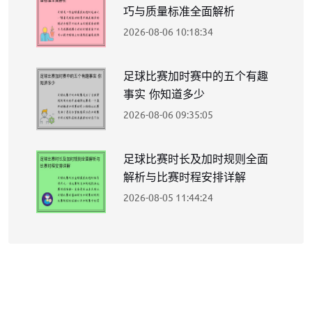
巧与质量标准全面解析
2026-08-06 10:18:34
足球比赛加时赛中的五个有趣
事实 你知道多少
2026-08-06 09:35:05
足球比赛时长及加时规则全面
解析与比赛时程安排详解
2026-08-05 11:44:24