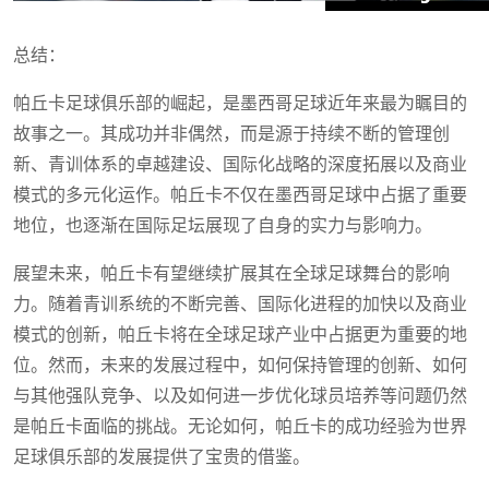
总结：
帕丘卡足球俱乐部的崛起，是墨西哥足球近年来最为瞩目的
故事之一。其成功并非偶然，而是源于持续不断的管理创
新、青训体系的卓越建设、国际化战略的深度拓展以及商业
模式的多元化运作。帕丘卡不仅在墨西哥足球中占据了重要
地位，也逐渐在国际足坛展现了自身的实力与影响力。
展望未来，帕丘卡有望继续扩展其在全球足球舞台的影响
力。随着青训系统的不断完善、国际化进程的加快以及商业
模式的创新，帕丘卡将在全球足球产业中占据更为重要的地
位。然而，未来的发展过程中，如何保持管理的创新、如何
与其他强队竞争、以及如何进一步优化球员培养等问题仍然
是帕丘卡面临的挑战。无论如何，帕丘卡的成功经验为世界
足球俱乐部的发展提供了宝贵的借鉴。