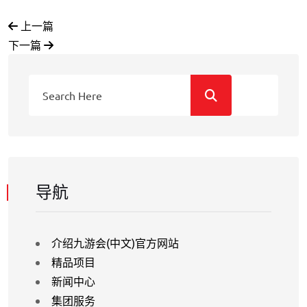
上一篇
下一篇
导航
介绍九游会(中文)官方网站
精品项目
新闻中心
集团服务