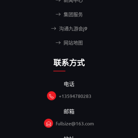
新闻中心
集团服务
沟通九游会j9
网站地图
联系方式
电话
+13594780283
邮箱
fullsize@163.com