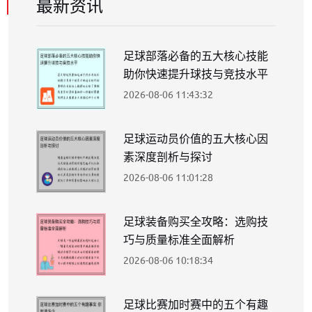
最新资讯
足球部落必备的五大核心技能
助你快速提升球技与竞技水平
2026-08-06 11:43:32
足球运动员价值的五大核心因
素深度剖析与探讨
2026-08-06 11:01:28
足球装备购买全攻略：选购技
巧与质量标准全面解析
2026-08-06 10:18:34
足球比赛加时赛中的五个有趣