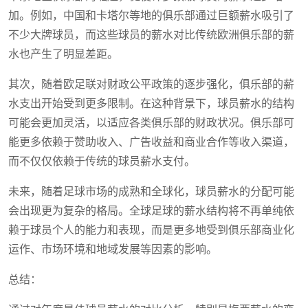
加。例如，中国和卡塔尔等地的俱乐部通过巨额薪水吸引了
不少大牌球员，而这些球员的薪水对比传统欧洲俱乐部的薪
水也产生了明显差距。
其次，随着欧足联对财政公平政策的逐步强化，俱乐部的薪
水支出开始受到更多限制。在这种背景下，球员薪水的结构
可能会更加灵活，以适应各类俱乐部的财政状况。俱乐部可
能更多依赖于赞助收入、广告收益和商业合作等收入渠道，
而不仅仅依赖于传统的球员薪水支付。
未来，随着足球市场的成熟和全球化，球员薪水的分配可能
会出现更为复杂的格局。全球足球的薪水结构将不再单纯依
赖于球员个人的能力和表现，而是更多地受到俱乐部商业化
运作、市场环境和地域发展等因素的影响。
总结：