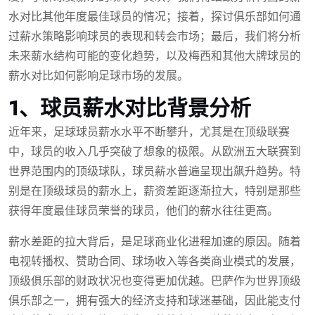
水对比其他年度最佳球员的情况；接着，探讨俱乐部如何通
过薪水策略影响球员的表现和转会市场；最后，我们将分析
未来薪水结构可能的变化趋势，以及梅西和其他大牌球员的
薪水对比如何影响足球市场的发展。
1、球员薪水对比背景分析
近年来，足球球员薪水水平不断攀升，尤其是在顶级联赛
中，球员的收入几乎突破了想象的极限。从欧洲五大联赛到
世界范围内的顶级球队，球员薪水普遍呈现出飙升趋势。特
别是在顶级球员的薪水上，薪资差距逐渐拉大，特别是那些
获得年度最佳球员荣誉的球员，他们的薪水往往更高。
薪水差距的拉大背后，是足球商业化进程加速的原因。随着
电视转播权、赞助合同、球场收入等各类商业模式的发展，
顶级俱乐部的财政状况也变得更加优越。巴萨作为世界顶级
俱乐部之一，拥有强大的经济支持和球迷基础，因此能支付