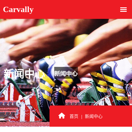
新闻中心
首页
新闻中心