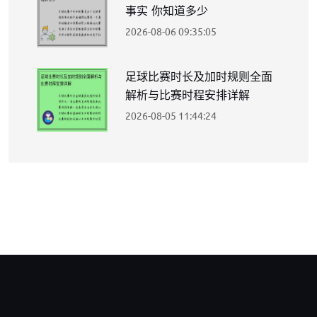
事实 你知道多少
2026-08-06 09:35:05
足球比赛时长及加时规则全面
解析与比赛时程安排详解
2026-08-05 11:44:24