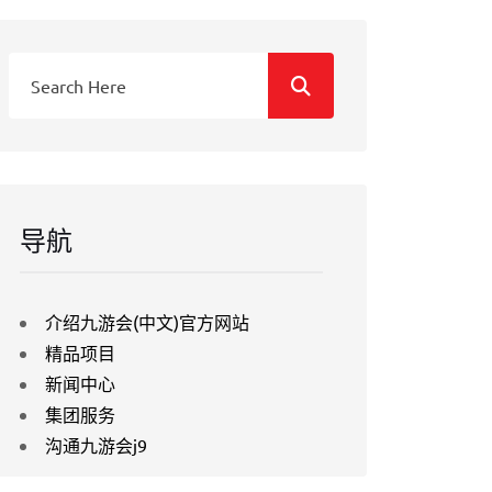
导航
介绍九游会(中文)官方网站
精品项目
新闻中心
集团服务
沟通九游会j9