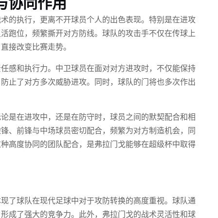
与协同作用
战术的执行，更离不开球员个人的出色表现。特别是在进攻
灵活跑位，频繁撕开对方防线。球队的攻击手不仅在传球上
，直接改变比赛走势。
责任感和执行力。中卫球员在面对对方进攻时，不仅能保持
，防止了对方多次威胁进攻。同时，球队的门将也多次作出
无论是在进攻中，还是在防守时，球员之间的默契配合和相
边锋、前锋与中场球员密切配合，频繁为对方制造机会，同
这种高度协同的团队配合，是弗拉门戈能够在超级杯中取得
体现了球队在现代足球中对于攻防转换的高度重视。球队通
，形成了强大的竞争力。此外，弗拉门戈的战术灵活性和球