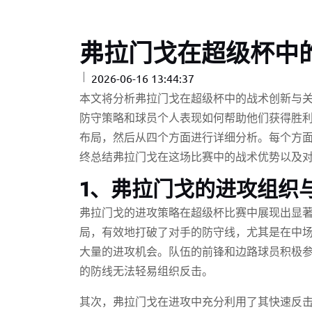
弗拉门戈在超级杯中
2026-06-16 13:44:37
本文将分析弗拉门戈在超级杯中的战术创新与
防守策略和球员个人表现如何帮助他们获得胜
布局，然后从四个方面进行详细分析。每个方
终总结弗拉门戈在这场比赛中的战术优势以及
1、弗拉门戈的进攻组织
弗拉门戈的进攻策略在超级杯比赛中展现出显
局，有效地打破了对手的防守线，尤其是在中
大量的进攻机会。队伍的前锋和边路球员积极
的防线无法轻易组织反击。
其次，弗拉门戈在进攻中充分利用了其快速反