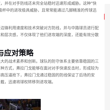
，并在对手防线还未完全站稳时迅速形成威胁。这种“快
级杯中的进攻极具威胁，且常常能通过几脚精准的传球迅
。边锋利用速度和技术突破对方防线，并与中路球员进行配
性和层次感，不仅体现了他们进攻端的深度，还能有效分散
与应对策略
强大的战术素养和创新。球队的防守体系主要依靠稳固的三
这种方式，弗拉门戈能够在面对对手快速反击时，形成较为
的高压逼抢下，弗拉门戈通过稳固的防线保证了后场的安
拦截，迅速将球权转移到进攻端。