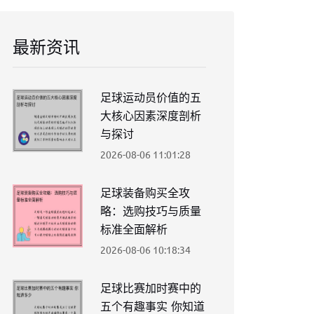
最新资讯
足球运动员价值的五
大核心因素深度剖析
与探讨
2026-08-06 11:01:28
足球装备购买全攻
略：选购技巧与质量
标准全面解析
2026-08-06 10:18:34
足球比赛加时赛中的
五个有趣事实 你知道