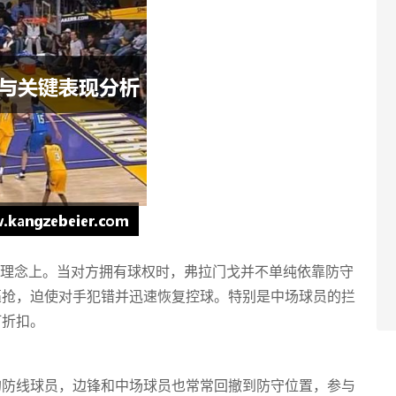
的理念上。当对方拥有球权时，弗拉门戈并不单纯依靠防守
逼抢，迫使对手犯错并迅速恢复控球。特别是中场球员的拦
打折扣。
的防线球员，边锋和中场球员也常常回撤到防守位置，参与