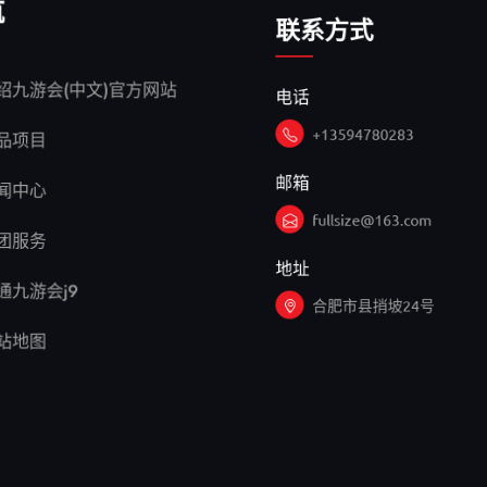
航
联系方式
电话
绍九游会(中文)官方网站
+13594780283
品项目
邮箱
闻中心
fullsize@163.com
团服务
地址
通九游会j9
合肥市县捎坡24号
站地图