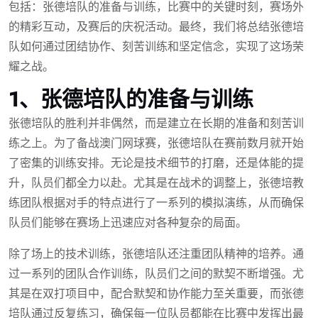
包括：张德培队的准备与训练，比赛中的关键时刻，赛场外
的精彩互动，及赛后的庆祝活动。最终，我们将总结张德培
队如何通过团结协作、刻苦训练和坚定信念，实现了这场荣
耀之战。
1、张德培队的准备与训练
张德培队的胜利并非偶然，而是建立在长期的准备和刻苦训
练之上。为了备战澳门网球赛，张德培队在赛前数月就开始
了密集的训练安排。无论是技术细节的打磨，还是体能的提
升，队员们都全力以赴。尤其是在战术的调整上，张德培教
练团队根据对手的特点进行了一系列的模拟演练，从而确保
队员们能够在赛场上迅速应对各种复杂的局面。
除了场上的技术训练，张德培队还注重团队精神的培养。通
过一系列的团队合作训练，队员们之间的默契不断增强。尤
其是在双打项目中，配合默契和协作能力至关重要，而张德
培队通过反复练习，确保每一位队员都能在比赛中发挥出最