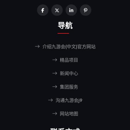
导航
介绍九游会(中文)官方网站
精品项目
新闻中心
集团服务
沟通九游会j9
网站地图