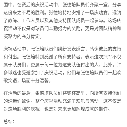
围中。在赛后的庆祝活动中，张德培队员们齐聚一堂，分享
这份来之不易的胜利。张德培特地安排了一场庆功宴，邀请
了教练、工作人员以及其他支持团队成员一起参与。这场庆
祝活动不仅是对球员们辛勤努力的奖励，更是对团队精神和
凝聚力的充分肯定。
庆祝活动中，张德培队员们纷纷发表感言，感谢彼此的支持
和付出。张德培特别感谢了所有支持者，表示这次冠军不仅
属于队员们，更属于每一位为这支队伍付出的人。此外，许
多球迷也受邀参加了庆祝活动，他们与张德培队员们一起欢
歌笑语，场面十分温馨。
在活动的最后，张德培队员们将奖杯高举，向所有支持他们
的球迷们致谢。整个庆祝活动充满了欢乐与感动，这不仅是
对这场胜利的庆祝，也是对未来更加辉煌成就的期许。
总结：