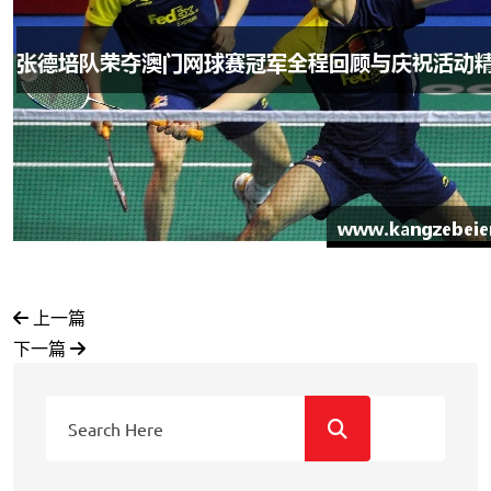
上一篇
下一篇