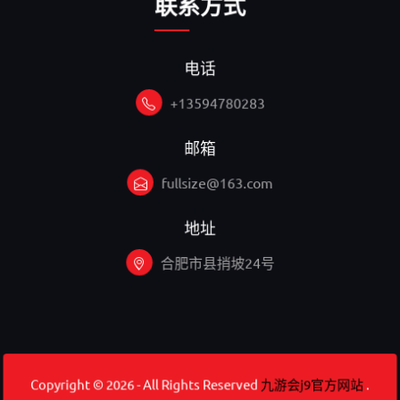
联系方式
电话
+13594780283
邮箱
fullsize@163.com
地址
合肥市县捎坡24号
Copyright © 2026 - All Rights Reserved
九游会j9官方网站
.