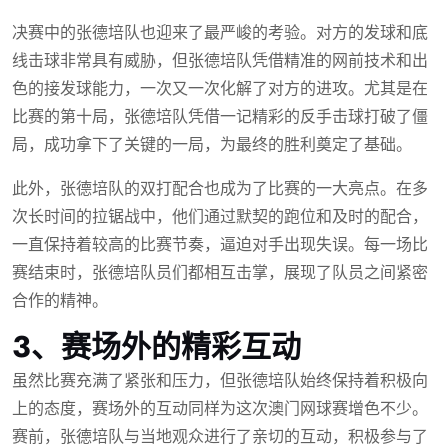
决赛中的张德培队也迎来了最严峻的考验。对方的发球和底
线击球非常具有威胁，但张德培队凭借精准的网前技术和出
色的接发球能力，一次又一次化解了对方的进攻。尤其是在
比赛的第十局，张德培队凭借一记精彩的反手击球打破了僵
局，成功拿下了关键的一局，为最终的胜利奠定了基础。
此外，张德培队的双打配合也成为了比赛的一大亮点。在多
次长时间的拉锯战中，他们通过默契的跑位和及时的配合，
一直保持着较高的比赛节奏，逼迫对手出现失误。每一场比
赛结束时，张德培队员们都相互击掌，展现了队员之间紧密
合作的精神。
3、赛场外的精彩互动
虽然比赛充满了紧张和压力，但张德培队始终保持着积极向
上的态度，赛场外的互动同样为这次澳门网球赛增色不少。
赛前，张德培队与当地观众进行了亲切的互动，积极参与了