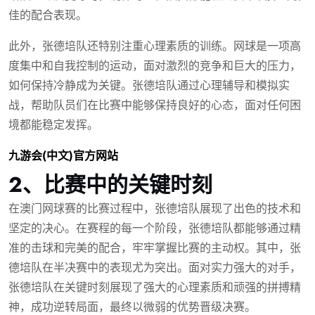
佳的配合表现。
此外，张德培队还特别注重心理素质的训练。网球是一项高
度集中和自我控制的运动，面对激烈的竞争和巨大的压力，
如何保持冷静成为关键。张德培队通过心理辅导和模拟实
战，帮助队员们在比赛中能够保持良好的心态，面对任何困
境都能稳定发挥。
九游会(中文)官方网站
2、比赛中的关键时刻
在澳门网球赛的比赛过程中，张德培队展现了出色的技术和
坚定的决心。在赛程的每一个阶段，张德培队都能够通过精
准的击球和完美的配合，牢牢掌握比赛的主动权。其中，张
德培队在半决赛中的表现尤为突出。面对实力强大的对手，
张德培队在关键时刻展现了强大的心理素质和顽强的拼搏精
神，成功逆转局面，最终以微弱的优势晋级决赛。