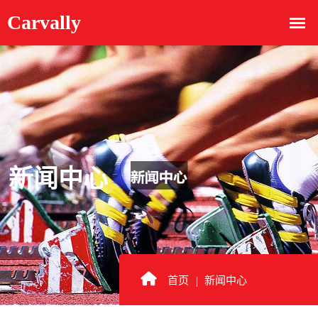
新闻中心
首页
新闻中心