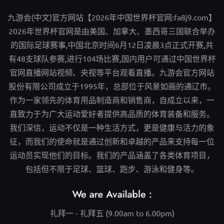
九游会(中文)官方网站【2026年中国世界杯官网:fa8j9.com】
2026年世界杯官网是由美国、加拿大、墨西哥三国联合举办
的国际足球赛事,中国北京时间6月12日凌晨3点正式开赛,共
有48支球队参赛,进行104场比赛,国内用户可通过中国世界杯
官网直播网站视频、央视等平台观看直播。九游会官方网站
股份有限公司成立于1995年，总部位于风景如画的通辽市。
作为一家领先的体育用品制造商和销售商，自成立以来，一
直致力于为广大运动爱好者提供高品质的体育装备和服务。
我们深信，运动不仅是一种生活方式，更是健康与活力的象
征，而我们的使命就是通过创新和卓越的产品来支持每一位
运动员实现他们的目标。我们的产品涵盖了各类体育项目，
包括但不限于足球、篮球、跑步、游泳和健身等。
We are Available :
礼拜一 - 礼拜五 (9.00am to 6.00pm)