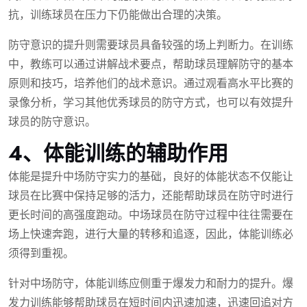
抗，训练球员在压力下仍能做出合理的决策。
防守意识的提升则需要球员具备较强的场上判断力。在训练
中，教练可以通过讲解战术要点，帮助球员理解防守的基本
原则和技巧，培养他们的战术意识。通过观看高水平比赛的
录像分析，学习其他优秀球员的防守方式，也可以有效提升
球员的防守意识。
4、体能训练的辅助作用
体能是提升中场防守实力的基础，良好的体能状态不仅能让
球员在比赛中保持足够的活力，还能帮助球员在防守时进行
更长时间的高强度跑动。中场球员在防守过程中往往需要在
场上快速奔跑，进行大量的转移和追逐，因此，体能训练必
须得到重视。
针对中场防守，体能训练应侧重于爆发力和耐力的提升。爆
发力训练能够帮助球员在短时间内迅速加速，迅速回追对方