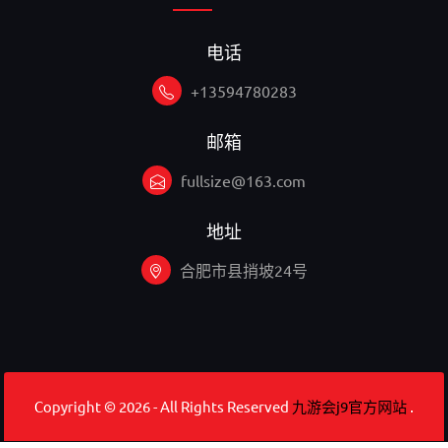
电话
+13594780283
邮箱
fullsize@163.com
地址
合肥市县捎坡24号
Copyright © 2026 - All Rights Reserved
九游会j9官方网站
.