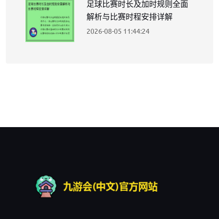
足球比赛时长及加时规则全面
解析与比赛时程安排详解
2026-08-05 11:44:24