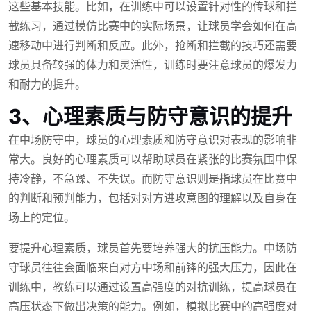
这些基本技能。比如，在训练中可以设置针对性的传球和拦
截练习，通过模仿比赛中的实际场景，让球员学会如何在高
速移动中进行判断和反应。此外，抢断和拦截的技巧还需要
球员具备较强的体力和灵活性，训练时要注意球员的爆发力
和耐力的提升。
3、心理素质与防守意识的提升
在中场防守中，球员的心理素质和防守意识对表现的影响非
常大。良好的心理素质可以帮助球员在紧张的比赛氛围中保
持冷静，不急躁、不失误。而防守意识则是指球员在比赛中
的判断和预判能力，包括对对方进攻意图的理解以及自身在
场上的定位。
要提升心理素质，球员首先要培养强大的抗压能力。中场防
守球员往往会面临来自对方中场和前锋的强大压力，因此在
训练中，教练可以通过设置高强度的对抗训练，提高球员在
高压状态下做出决策的能力。例如，模拟比赛中的高强度对