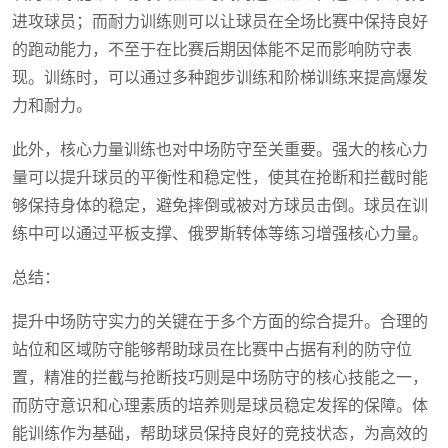
进攻球员；而耐力训练则可以让球员在全场比赛中保持良好
的跑动能力，不至于在比赛后期因体能不足而影响防守表
现。训练时，可以通过多种跑步训练和阶梯训练来提高爆发
力和耐力。
此外，核心力量训练也对中场防守至关重要。强大的核心力
量可以提升球员的平衡性和稳定性，使其在抢断和拦截时能
够保持身体的稳定，避免摔倒或被对方球员击倒。球员在训
练中可以通过平板支撑、俄罗斯转体等练习增强核心力量。
总结：
提升中场防守实力的关键在于多个方面的综合提升。合理的
站位和区域防守能够帮助球员在比赛中占据有利的防守位
置，精准的拦截与抢断技巧则是中场防守的核心技能之一，
而防守意识和心理素质的培养则是球员稳定发挥的保障。体
能训练作为基础，帮助球员保持良好的竞技状态，为高效的