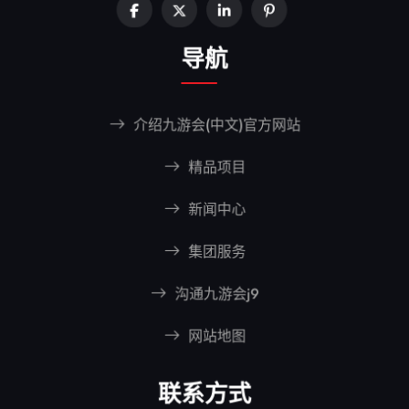
导航
介绍九游会(中文)官方网站
精品项目
新闻中心
集团服务
沟通九游会j9
网站地图
联系方式