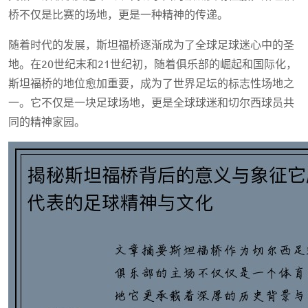
桥不仅是比赛的场地，更是一种精神的传递。
随着时代的发展，斯坦福桥逐渐成为了全球足球迷心中的圣
地。在20世纪末和21世纪初，随着俱乐部的崛起和国际化，
斯坦福桥的地位愈加重要，成为了世界足坛的标志性场地之
一。它不仅是一块足球场地，更是全球球迷和切尔西球员共
同的精神家园。