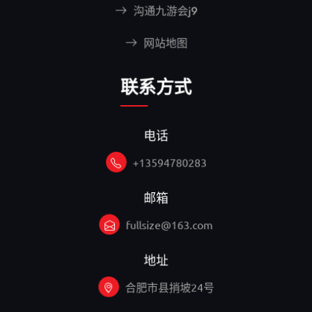
沟通九游会j9
网站地图
联系方式
电话
+13594780283
邮箱
fullsize@163.com
地址
合肥市县捎坡24号