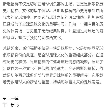
斯坦福桥不仅是切尔西足球俱乐部的主场，它更是俱乐部历
史、精神、文化的集中体现。从斯坦福桥的历史背景到它所
代表的足球精神，再到它与球迷之间的深厚情感，斯坦福桥
已经成为了全球足球文化的重要符号。作为一个拥有百年历
史的体育场，它见证了无数经典时刻，并且通过与球迷的紧
密联系，塑造了独特的切尔西文化。
总结起来，斯坦福桥不仅是一块足球场地，它是切尔西足球
俱乐部身份的象征，是全球足球文化的重要组成部分。它通
过历史的积淀、足球精神的传递与球迷情感的凝聚，展现了
足球作为一种文化和信仰的独特魅力。今天的斯坦福桥，依
然是切尔西足球俱乐部与世界足球联系的重要纽带，它承载
着无数足球人的梦想与希望，持续影响着未来的足球发展。
上一篇
下一篇