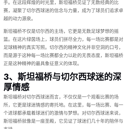
手。在这段辉煌的时光里，斯坦福桥见证了无数经典的比
赛，凝聚了切尔西球迷的信念与力量，成为了球员们追求卓
越的动力源泉。
斯坦福桥不仅是切尔西的主场，它更是无数足球梦想的摇
篮。在这片绿茵场上，球员们拼尽全力，每一场比赛都是对
足球精神的真实写照。切尔西的精神文化并非空洞的口号，
而是源于这种每一场比赛都全力以赴的无畏态度，斯坦福桥
正是这种精神的最具象征意义的体现。
3、斯坦福桥与切尔西球迷的深
厚情感
斯坦福桥对切尔西球迷而言，不仅仅是一个观看比赛的场
所，它更是球迷情感的寄托地。在这里，每一场比赛、每一
个进球都承载着球迷们的激情与梦想。对切尔西球迷来说，
斯坦福桥就像是一座圣殿，它见证了球迷们几十年的陪伴与
支持。