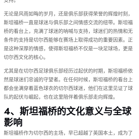
无论是风雨如晦的岁月，还是俱乐部获得荣誉的辉煌时刻，
斯坦福桥一直是球迷与俱乐部之间情感交流的纽带。斯坦福
桥的看台上，充满了球迷的呐喊与支持，球迷们的热情和无
条件的支持是切尔西能够在赛场上取得成功的重要因素。正
是这种深厚的情感，使得斯坦福桥不仅是一块足球场，更是
切尔西文化的核心。
尤其是在切尔西足球俱乐部经历过起伏的时期，斯坦福桥依
然是球迷们忠诚的守望者。在任何时候，斯坦福桥的看台上
都会坐满穿着蓝色球衣的切尔西球迷，他们在这里见证了球
队的起伏与崛起，也在这里陪伴着俱乐部走向辉煌。
4、斯坦福桥的文化意义与全球
影响
斯坦福桥作为切尔西的主场，早已超越了英国本土，成为了