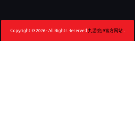
Copyright © 2026 - All Rights Reserved
九游会j9官方网站
.