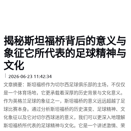
揭秘斯坦福桥背后的意义与
象征它所代表的足球精神与
文化
2026-06-23 11:42:34
文章摘要：斯坦福桥作为切尔西足球俱乐部的主场，不仅仅
是一个体育场地，它更承载着深厚的历史背景与文化意义。
作为英格兰足球的象征之一，斯坦福桥的意义远远超越了足
球比赛本身。通过分析斯坦福桥的历史演变、足球精神、文
化象征以及它对切尔西球迷的意义，我们可以更深入地理解
斯坦福桥所代表的足球精神与文化。它是一个讲述激情、荣