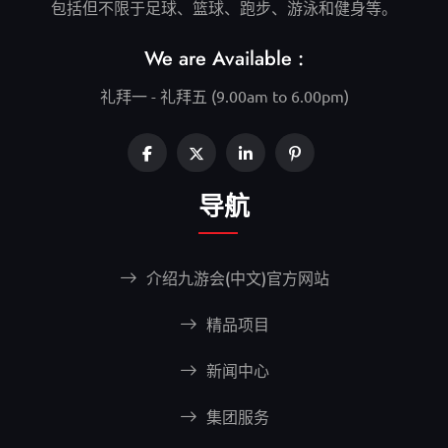
包括但不限于足球、篮球、跑步、游泳和健身等。
We are Available :
礼拜一 - 礼拜五 (9.00am to 6.00pm)
导航
介绍九游会(中文)官方网站
精品项目
新闻中心
集团服务