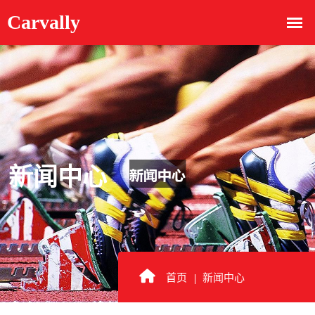
新闻中心
首页
新闻中心