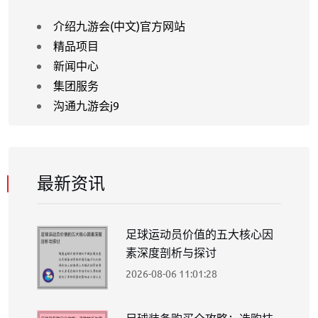
介绍九游会(中文)官方网站
精品项目
新闻中心
集团服务
沟通九游会j9
最新资讯
足球运动员价值的五大核心因
素深度剖析与探讨
2026-08-06 11:01:28