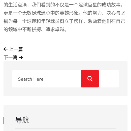
的生活点滴，我们看到的不仅是一个足球巨星的成功故事，
更是一个无数足球迷心中的英雄形象。他的努力、决心与坚
韧为每一个球迷和年轻球员树立了榜样，激励着他们在自己
的领域中不断拼搏、追求卓越。
上一篇
下一篇
导航