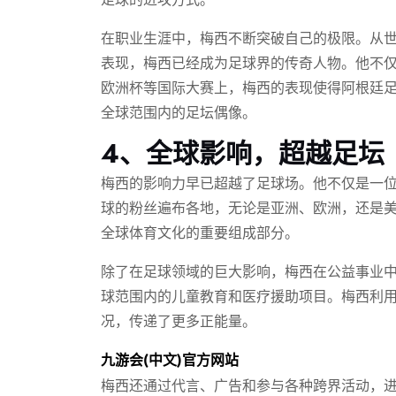
在职业生涯中，梅西不断突破自己的极限。从
表现，梅西已经成为足球界的传奇人物。他不
欧洲杯等国际大赛上，梅西的表现使得阿根廷
全球范围内的足坛偶像。
4、全球影响，超越足坛
梅西的影响力早已超越了足球场。他不仅是一
球的粉丝遍布各地，无论是亚洲、欧洲，还是
全球体育文化的重要组成部分。
除了在足球领域的巨大影响，梅西在公益事业
球范围内的儿童教育和医疗援助项目。梅西利
况，传递了更多正能量。
九游会(中文)官方网站
梅西还通过代言、广告和参与各种跨界活动，