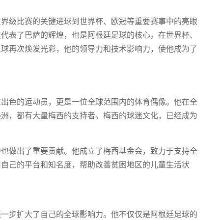
世界级比赛的关键进球到世界杯、欧冠等重要赛事中的亮眼
仅代表了巴萨的辉煌，也是阿根廷足球的核心。在世界杯、
足球再次焕发光彩，他的领导力和技术影响力，使他成为了
位出色的运动员，更是一位全球范围内的体育偶像。他在全
美洲，都有大量梅西的支持者。梅西的球迷文化，已经成为
中也做出了重要贡献。他成立了梅西基金会，致力于支持全
用自己的平台和知名度，帮助改善贫困地区的儿童生活状
进一步扩大了自己的全球影响力。他不仅仅是阿根廷足球的