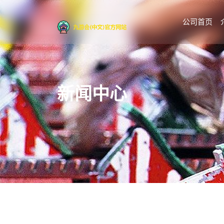
公司首页
新闻中心