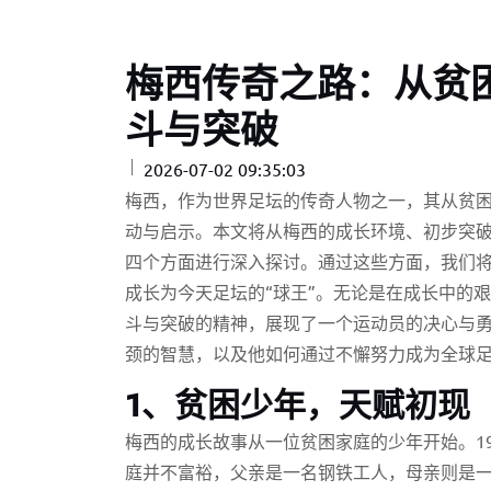
梅西传奇之路：从贫
斗与突破
2026-07-02 09:35:03
梅西，作为世界足坛的传奇人物之一，其从贫
动与启示。本文将从梅西的成长环境、初步突
四个方面进行深入探讨。通过这些方面，我们
成长为今天足坛的“球王”。无论是在成长中的
斗与突破的精神，展现了一个运动员的决心与
颈的智慧，以及他如何通过不懈努力成为全球
1、贫困少年，天赋初现
梅西的成长故事从一位贫困家庭的少年开始。19
庭并不富裕，父亲是一名钢铁工人，母亲则是