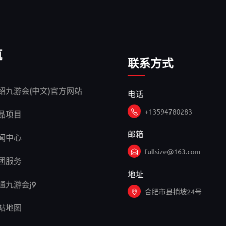
航
联系方式
电话
绍九游会(中文)官方网站
+13594780283
品项目
邮箱
闻中心
fullsize@163.com
团服务
地址
通九游会j9
合肥市县捎坡24号
站地图