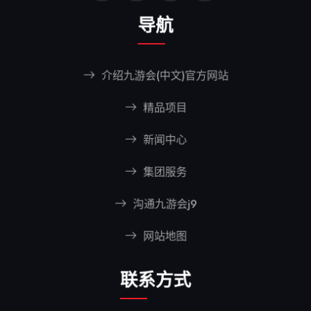
导航
介绍九游会(中文)官方网站
精品项目
新闻中心
集团服务
沟通九游会j9
网站地图
联系方式