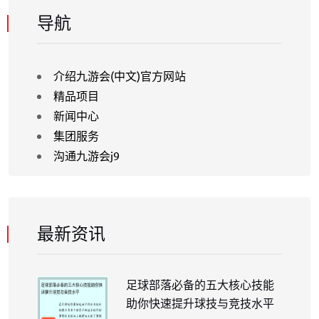
导航
介绍九游会(中文)官方网站
精品项目
新闻中心
集团服务
沟通九游会j9
最新资讯
足球部落必备的五大核心技能
助你快速提升球技与竞技水平