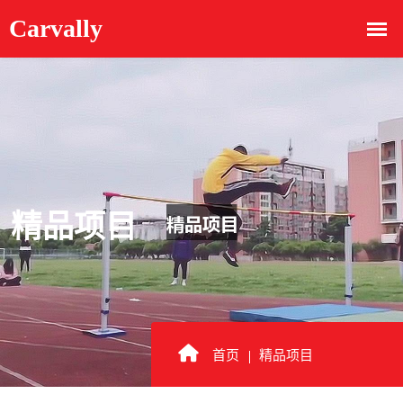
精品项目
首页
精品项目