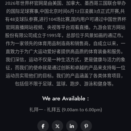
2026年世界杯官网是由美国、加拿大、墨西哥三国联合举办
的国际足球赛事,中国北京时间6月12日凌晨3点正式开赛,共
有48支球队参赛,进行104场比赛,国内用户可通过中国世界杯
官网直播网站视频、央视等平台观看直播。九游会官方网站
股份有限公司成立于1995年，总部位于风景如画的通辽市。
作为一家领先的体育用品制造商和销售商，自成立以来，一
直致力于为广大运动爱好者提供高品质的体育装备和服务。
我们深信，运动不仅是一种生活方式，更是健康与活力的象
征，而我们的使命就是通过创新和卓越的产品来支持每一位
运动员实现他们的目标。我们的产品涵盖了各类体育项目，
包括但不限于足球、篮球、跑步、游泳和健身等。
We are Available :
礼拜一 - 礼拜五 (9.00am to 6.00pm)