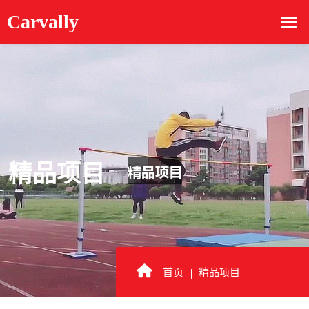
精品项目
首页
精品项目