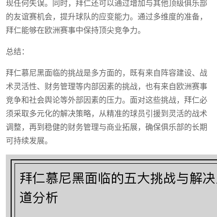
现任何失误。同时，拜仁还可以通过增加与其他顶级俱乐部
的友谊赛机会，提升球队的应变能力。通过多维度的准备，
拜仁能够在欧洲赛事中保持顶尖竞争力。
总结：
拜仁慕尼黑面临的挑战是多方面的，既有来自阵容建设、战
术灵活性、财务管理等内部因素的挑战，也有来自欧洲赛事
竞争和社会舆论等外部因素的压力。面对这些挑战，拜仁必
须采取多元化的解决策略，从精准的球员引援到灵活的战术
调整，再到稳健的财务管理与商业拓展，确保俱乐部的长期
可持续发展。