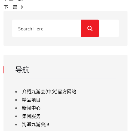
下一篇
导航
介绍九游会(中文)官方网站
精品项目
新闻中心
集团服务
沟通九游会j9