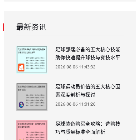
最新资讯
足球部落必备的五大核心技能
助你快速提升球技与竞技水平
2026-08-06 11:43:32
足球运动员价值的五大核心因
素深度剖析与探讨
2026-08-06 11:01:28
足球装备购买全攻略：选购技
巧与质量标准全面解析