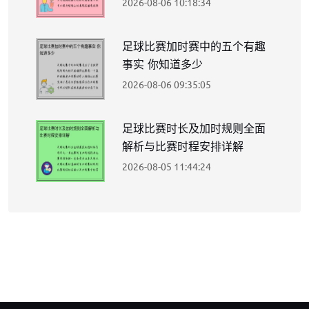
2026-08-06 10:18:34
足球比赛加时赛中的五个有趣
事实 你知道多少
2026-08-06 09:35:05
足球比赛时长及加时规则全面
解析与比赛时程安排详解
2026-08-05 11:44:24