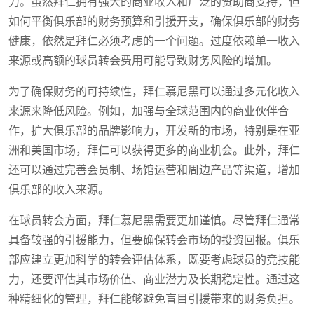
力。虽然拜仁拥有强大的商业收入和广泛的赞助商支持，但
如何平衡俱乐部的财务预算和引援开支，确保俱乐部的财务
健康，依然是拜仁必须考虑的一个问题。过度依赖单一收入
来源或高额的球员转会费用可能导致财务风险的增加。
为了确保财务的可持续性，拜仁慕尼黑可以通过多元化收入
来源来降低风险。例如，加强与全球范围内的商业伙伴合
作，扩大俱乐部的品牌影响力，开发新的市场，特别是在亚
洲和美国市场，拜仁可以获得更多的商业机会。此外，拜仁
还可以通过完善会员制、场馆运营和周边产品等渠道，增加
俱乐部的收入来源。
在球员转会方面，拜仁慕尼黑需要更加谨慎。尽管拜仁通常
具备较强的引援能力，但要确保转会市场的投资回报。俱乐
部应建立更加科学的转会评估体系，既要考虑球员的竞技能
力，还要评估其市场价值、商业潜力及长期稳定性。通过这
种精细化的管理，拜仁能够避免盲目引援带来的财务负担。