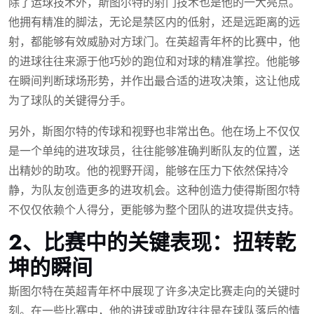
除了运球技术外，斯图尔特的射门技术也是他的一大亮点。
他拥有精准的脚法，无论是禁区内的低射，还是远距离的远
射，都能够有效威胁对方球门。在英超青年杯的比赛中，他
的进球往往来源于他巧妙的跑位和对球的精准掌控。他能够
在瞬间判断球场形势，并作出最合适的进攻决策，这让他成
为了球队的关键得分手。
另外，斯图尔特的传球和视野也非常出色。他在场上不仅仅
是一个单纯的进攻球员，往往能够准确判断队友的位置，送
出精妙的助攻。他的视野开阔，能够在压力下依然保持冷
静，为队友创造更多的进攻机会。这种创造力使得斯图尔特
不仅仅依赖个人得分，更能够为整个团队的进攻提供支持。
2、比赛中的关键表现：扭转乾
坤的瞬间
斯图尔特在英超青年杯中展现了许多决定比赛走向的关键时
刻。在一些比赛中，他的进球或助攻往往是在球队落后的情