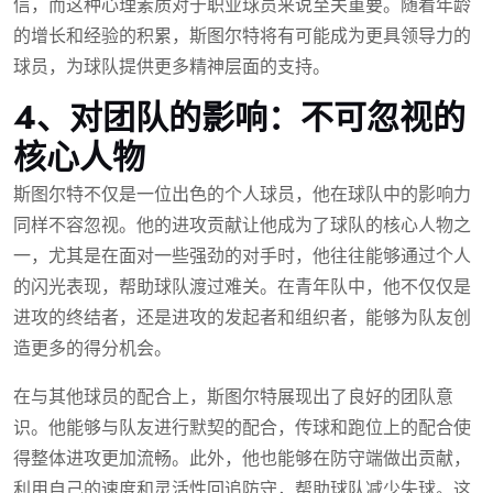
信，而这种心理素质对于职业球员来说至关重要。随着年龄
的增长和经验的积累，斯图尔特将有可能成为更具领导力的
球员，为球队提供更多精神层面的支持。
4、对团队的影响：不可忽视的
核心人物
斯图尔特不仅是一位出色的个人球员，他在球队中的影响力
同样不容忽视。他的进攻贡献让他成为了球队的核心人物之
一，尤其是在面对一些强劲的对手时，他往往能够通过个人
的闪光表现，帮助球队渡过难关。在青年队中，他不仅仅是
进攻的终结者，还是进攻的发起者和组织者，能够为队友创
造更多的得分机会。
在与其他球员的配合上，斯图尔特展现出了良好的团队意
识。他能够与队友进行默契的配合，传球和跑位上的配合使
得整体进攻更加流畅。此外，他也能够在防守端做出贡献，
利用自己的速度和灵活性回追防守，帮助球队减少失球。这