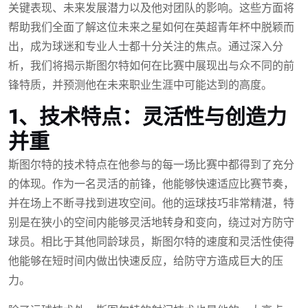
关键表现、未来发展潜力以及他对团队的影响。这些方面将
帮助我们全面了解这位未来之星如何在英超青年杯中脱颖而
出，成为球迷和专业人士都十分关注的焦点。通过深入分
析，我们将揭示斯图尔特如何在比赛中展现出与众不同的前
锋特质，并预测他在未来职业生涯中可能达到的高度。
1、技术特点：灵活性与创造力
并重
斯图尔特的技术特点在他参与的每一场比赛中都得到了充分
的体现。作为一名灵活的前锋，他能够快速适应比赛节奏，
并在场上不断寻找到进攻空间。他的运球技巧非常精湛，特
别是在狭小的空间内能够灵活地转身和变向，绕过对方防守
球员。相比于其他同龄球员，斯图尔特的速度和灵活性使得
他能够在短时间内做出快速反应，给防守方造成巨大的压
力。