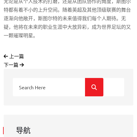
无论是从个人技术的打磨，还是从团队协作的角度，斯图尔
特都有着不小的上升空间。随着英超及其他顶级联赛的舞台
逐渐向他敞开，斯图尔特的未来值得我们每个人期待。无
疑，他将在未来的职业生涯中大放异彩，成为世界足坛的又
一颗璀璨明星。
上一篇
下一篇
导航