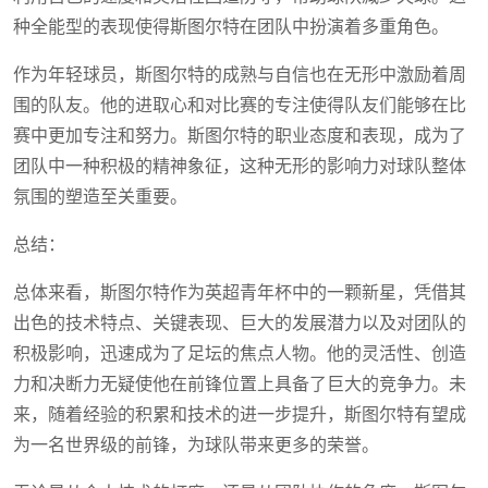
种全能型的表现使得斯图尔特在团队中扮演着多重角色。
作为年轻球员，斯图尔特的成熟与自信也在无形中激励着周
围的队友。他的进取心和对比赛的专注使得队友们能够在比
赛中更加专注和努力。斯图尔特的职业态度和表现，成为了
团队中一种积极的精神象征，这种无形的影响力对球队整体
氛围的塑造至关重要。
总结：
总体来看，斯图尔特作为英超青年杯中的一颗新星，凭借其
出色的技术特点、关键表现、巨大的发展潜力以及对团队的
积极影响，迅速成为了足坛的焦点人物。他的灵活性、创造
力和决断力无疑使他在前锋位置上具备了巨大的竞争力。未
来，随着经验的积累和技术的进一步提升，斯图尔特有望成
为一名世界级的前锋，为球队带来更多的荣誉。