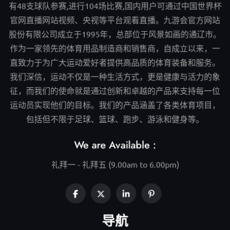
有48支球队参赛,进行104场比赛,国内用户可通过中国世界杯
官网直播网站视频、央视等平台观看直播。九游会官方网站
股份有限公司成立于1995年，总部位于风景如画的通辽市。
作为一家领先的体育用品制造商和销售商，自成立以来，一
直致力于为广大运动爱好者提供高品质的体育装备和服务。
我们深信，运动不仅是一种生活方式，更是健康与活力的象
征，而我们的使命就是通过创新和卓越的产品来支持每一位
运动员实现他们的目标。我们的产品涵盖了各类体育项目，
包括但不限于足球、篮球、跑步、游泳和健身等。
We are Available :
礼拜一 - 礼拜五 (9.00am to 6.00pm)
导航