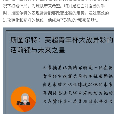
况下打破僵局，为球队带来希望。特别是在面对强劲对手
时，斯图尔特的表现常常能够改变比赛的走势。通过高效的
进攻转化和精准的跑位，他成为了球队的“秘密武器”。