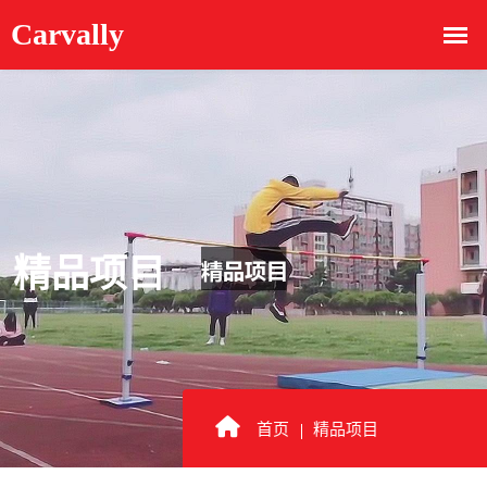
精品项目
首页
精品项目