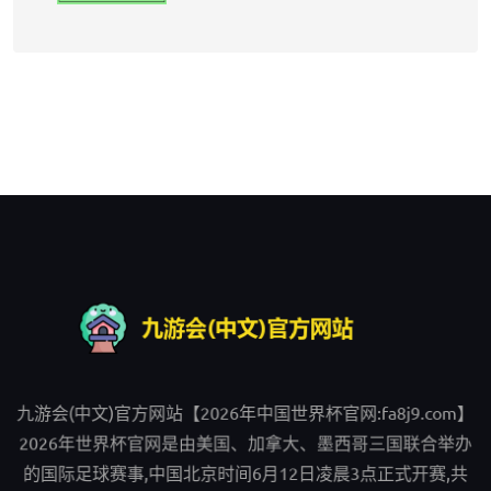
九游会(中文)官方网站【2026年中国世界杯官网:fa8j9.com】
2026年世界杯官网是由美国、加拿大、墨西哥三国联合举办
的国际足球赛事,中国北京时间6月12日凌晨3点正式开赛,共