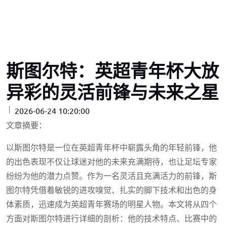
斯图尔特：英超青年杯大放
异彩的灵活前锋与未来之星
2026-06-24 10:20:00
文章摘要：
以斯图尔特是一位在英超青年杯中崭露头角的年轻前锋，他
的出色表现不仅让球迷对他的未来充满期待，也让足坛专家
纷纷为他的潜力点赞。作为一名灵活且充满活力的前锋，斯
图尔特凭借着敏锐的进攻嗅觉、扎实的脚下技术和出色的身
体素质，迅速成为英超青年赛场的明星人物。本文将从四个
方面对斯图尔特进行详细的剖析：他的技术特点、比赛中的