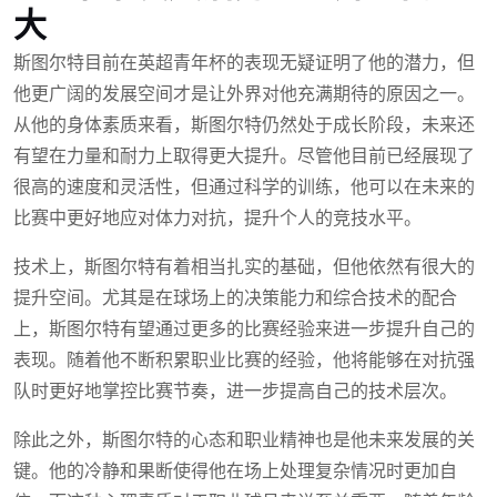
大
斯图尔特目前在英超青年杯的表现无疑证明了他的潜力，但
他更广阔的发展空间才是让外界对他充满期待的原因之一。
从他的身体素质来看，斯图尔特仍然处于成长阶段，未来还
有望在力量和耐力上取得更大提升。尽管他目前已经展现了
很高的速度和灵活性，但通过科学的训练，他可以在未来的
比赛中更好地应对体力对抗，提升个人的竞技水平。
技术上，斯图尔特有着相当扎实的基础，但他依然有很大的
提升空间。尤其是在球场上的决策能力和综合技术的配合
上，斯图尔特有望通过更多的比赛经验来进一步提升自己的
表现。随着他不断积累职业比赛的经验，他将能够在对抗强
队时更好地掌控比赛节奏，进一步提高自己的技术层次。
除此之外，斯图尔特的心态和职业精神也是他未来发展的关
键。他的冷静和果断使得他在场上处理复杂情况时更加自